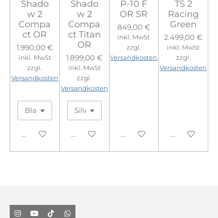
Shado
Shado
P-10 F
TS 2
w 2
w 2
OR SR
Racing
Compa
Compa
Green
849,00 €
ct OR
ct Titan
2.499,00 €
inkl. MwSt
OR
1.990,00 €
zzgl.
inkl. MwSt
1.899,00 €
inkl. MwSt
Versandkosten
zzgl.
zzgl.
inkl. MwSt
Versandkosten
Versandkosten
zzgl.
Versandkosten
In den Warenkorb
In den Warenkorb
In den Warenkorb
In den Ware
I
Y
T
W