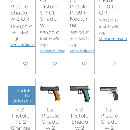
CZ
CZ
CZ
Pistole
Pistole
Pistole
Pistole
P-10 C
Shado
SP-01
P-09 F
OR
w 2 OR
Shado
Noctur
779,00 €
w
ne
1.649,00 €
inkl. MwSt
999,00 €
769,00 €
inkl. MwSt
zzgl.
zzgl.
inkl. MwSt
inkl. MwSt
Versandkosten
Versandkosten
zzgl.
zzgl.
Versandkosten
Versandkosten
In den Warenkorb
In den Warenkorb
In den Warenkorb
In den Ware
Produkt
hat
Lieferzeit.
CZ
CZ
CZ
CZ
Pistole
Pistole
Pistole
Pistole
TS 2
Shado
Shado
Shado
Orange
w 2
w 2
w 2