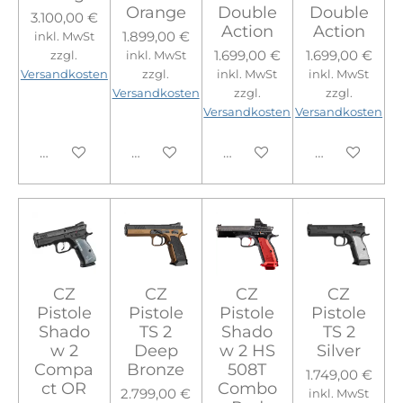
Orange
Double
Double
3.100,00 €
Action
Action
1.899,00 €
inkl. MwSt
1.699,00 €
1.699,00 €
zzgl.
inkl. MwSt
Versandkosten
zzgl.
inkl. MwSt
inkl. MwSt
Versandkosten
zzgl.
zzgl.
Versandkosten
Versandkosten
In den Warenkorb
In den Warenkorb
In den Warenkorb
In den Ware
CZ
CZ
CZ
CZ
Pistole
Pistole
Pistole
Pistole
Shado
TS 2
Shado
TS 2
w 2
Deep
w 2 HS
Silver
Compa
Bronze
508T
1.749,00 €
ct OR
Combo
2.799,00 €
inkl. MwSt