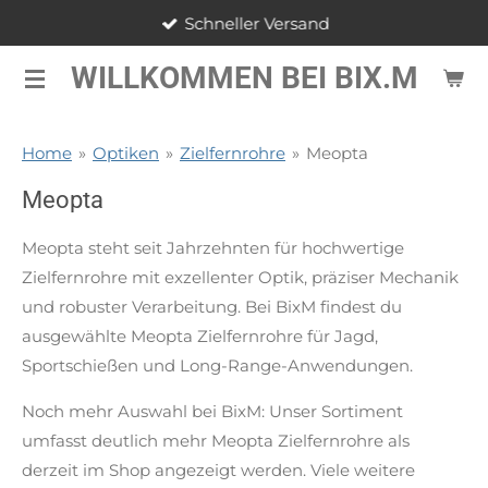
Schneller Versand
Zum
Hauptinhalt
WILLKOMMEN BEI BIX.M
springen
Home
»
Optiken
»
Zielfernrohre
»
Meopta
Meopta
Meopta steht seit Jahrzehnten für hochwertige
Zielfernrohre mit exzellenter Optik, präziser Mechanik
und robuster Verarbeitung. Bei BixM findest du
ausgewählte Meopta Zielfernrohre für Jagd,
Sportschießen und Long-Range-Anwendungen.
Noch mehr Auswahl bei BixM: Unser Sortiment
umfasst deutlich mehr Meopta Zielfernrohre als
derzeit im Shop angezeigt werden. Viele weitere