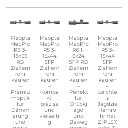
Meopta
Meopta
Meopta
Meopta
MeoPro
MeoPro
MeoPro
MeoPro
R6 3-
R5 3-
R6 1-
R5 3-
18x56
15x44
6x24
15x44
RD
SFP
SFP RD
SFP
Zielfern
Zielfern
Zielfern
Zielfern
rohr
rohr
rohr
rohr
kaufen
kaufen
kaufen
kaufen
–
–
–
–
Premiu
Kompa
Perfekt
Leichte
moptik
kt,
für
s
für
präzise
Drückj
Jagdzie
Dämm
und
agd
lfernro
erung
vielseiti
und
hr mit
und
g
Beweg
Z-PLEX