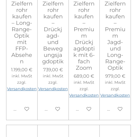
Zielfern
Zielfern
Zielfern
Zielfern
rohr
rohr
rohr
rohr
kaufen
kaufen
kaufen
kaufen
– Long-
–
–
–
Range-
Drückj
Premiu
Premiu
Optik
agd-
m
m
mit
und
Drückj
Jagd-
FFP-
Beweg
agdopti
und
Absehe
ungsja
k mit 6-
Long-
n
gdoptik
fach
Range-
Zoom
Optik
1.199,00 €
739,00 €
689,00 €
979,00 €
inkl. MwSt
inkl. MwSt
zzgl.
zzgl.
inkl. MwSt
inkl. MwSt
Versandkosten
Versandkosten
zzgl.
zzgl.
Versandkosten
Versandkosten
In den Warenkorb
In den Warenkorb
In den Warenkorb
In den Ware