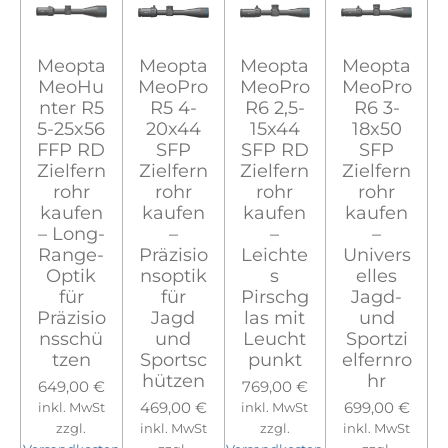
Meopta
Meopta
Meopta
Meopta
MeoHu
MeoPro
MeoPro
MeoPro
nter R5
R5 4-
R6 2,5-
R6 3-
5-25x56
20x44
15x44
18x50
FFP RD
SFP
SFP RD
SFP
Zielfern
Zielfern
Zielfern
Zielfern
rohr
rohr
rohr
rohr
kaufen
kaufen
kaufen
kaufen
– Long-
–
–
–
Range-
Präzisio
Leichte
Univers
Optik
nsoptik
s
elles
für
für
Pirschg
Jagd-
Präzisio
Jagd
las mit
und
nsschü
und
Leucht
Sportzi
tzen
Sportsc
punkt
elfernro
hützen
hr
649,00 €
769,00 €
469,00 €
699,00 €
inkl. MwSt
inkl. MwSt
zzgl.
inkl. MwSt
zzgl.
inkl. MwSt