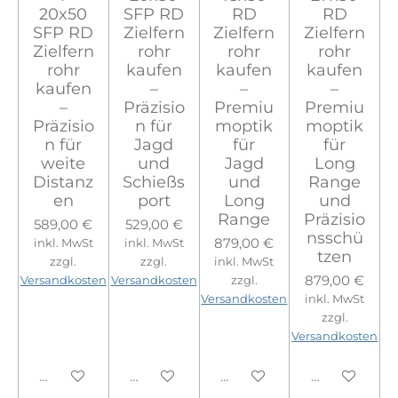
20x50
SFP RD
RD
RD
SFP RD
Zielfern
Zielfern
Zielfern
Zielfern
rohr
rohr
rohr
rohr
kaufen
kaufen
kaufen
kaufen
–
–
–
–
Präzisio
Premiu
Premiu
Präzisio
n für
moptik
moptik
n für
Jagd
für
für
weite
und
Jagd
Long
Distanz
Schießs
und
Range
en
port
Long
und
Range
Präzisio
589,00 €
529,00 €
nsschü
879,00 €
inkl. MwSt
inkl. MwSt
tzen
zzgl.
zzgl.
inkl. MwSt
879,00 €
Versandkosten
Versandkosten
zzgl.
Versandkosten
inkl. MwSt
zzgl.
Versandkosten
In den Warenkorb
In den Warenkorb
In den Warenkorb
In den Ware