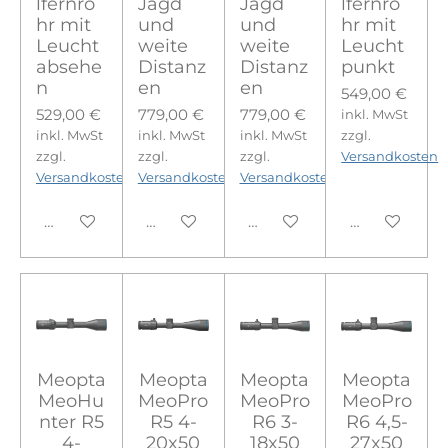
lfernro
Jagd
Jagd
lfernro
hr mit
und
und
hr mit
Leucht
weite
weite
Leucht
absehe
Distanz
Distanz
punkt
n
en
en
549,00 €
529,00 €
779,00 €
779,00 €
inkl. MwSt
inkl. MwSt
inkl. MwSt
inkl. MwSt
zzgl.
zzgl.
zzgl.
zzgl.
Versandkosten
Versandkosten
Versandkosten
Versandkosten
In den Warenkorb
In den Warenkorb
In den Warenkorb
In den Ware
Meopta
Meopta
Meopta
Meopta
MeoHu
MeoPro
MeoPro
MeoPro
nter R5
R5 4-
R6 3-
R6 4,5-
4-
20x50
18x50
27x50