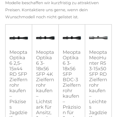
Modelle beschaffen wir kurzfristig zu attraktiven
Preisen. Kontaktiere uns gerne, wenn dein
Wunschmodell noch nicht gelistet ist.
Meopta
Meopta
Meopta
Meopta
Optika
Optika
Optika
MeoHu
6 2,5-
6 3-
6 3-
nter R5
15x44
18x56
18x56
3-15x50
RD SFP
SFP 4K
SFP
SFP RD
Zielfern
Zielfern
BDC-3
Zielfern
rohr
rohr
Zielfern
rohr
kaufen
kaufen
rohr
kaufen
–
–
kaufen
–
Präzise
Lichtst
–
Leichte
s
ark für
Präzisio
s
Jagdzie
Ansitz,
n für
Jagdzie