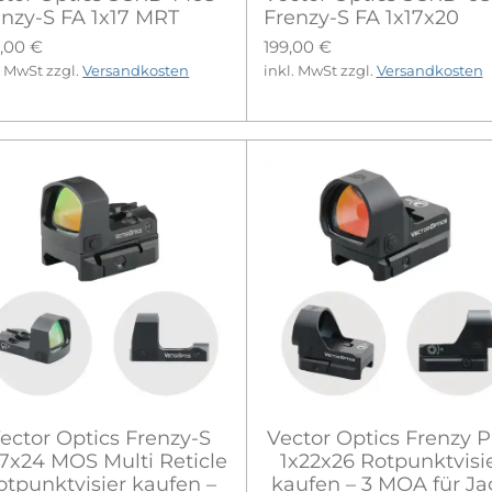
enzy-S FA 1x17 MRT
Frenzy-S FA 1x17x20
,00 €
199,00 €
. MwSt zzgl.
Versandkosten
inkl. MwSt zzgl.
Versandkosten
ector Optics Frenzy-S
Vector Optics Frenzy P
17x24 MOS Multi Reticle
1x22x26 Rotpunktvisi
otpunktvisier kaufen –
kaufen – 3 MOA für J