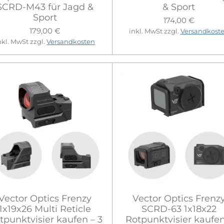
SCRD-M43 für Jagd &
& Sport
Sport
174,00 €
179,00 €
inkl. MwSt zzgl.
Versandkost
nkl. MwSt zzgl.
Versandkosten
Vector Optics Frenzy
Vector Optics Frenz
1x19x26 Multi Reticle
SCRD-63 1x18x22
tpunktvisier kaufen – 3
Rotpunktvisier kaufen