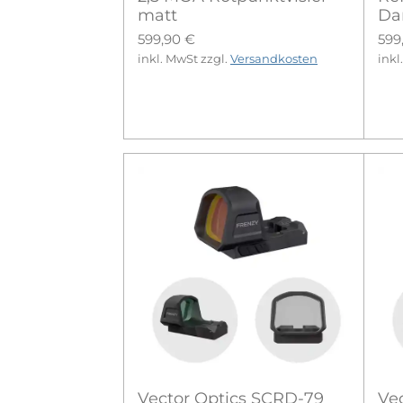
matt
Da
599,90 €
599
inkl. MwSt zzgl.
Versandkosten
inkl
Vector Optics SCRD-79
Ve