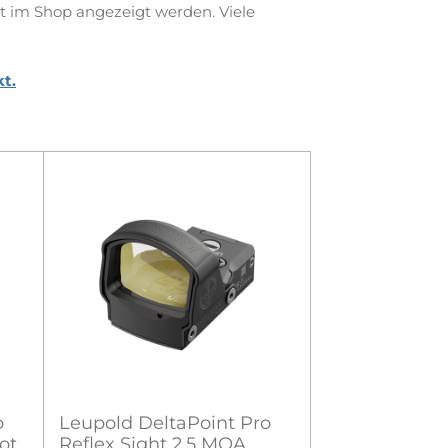
t im Shop angezeigt werden. Viele
t.
o
Leupold DeltaPoint Pro
ot
Reflex Sight 2,5 MOA