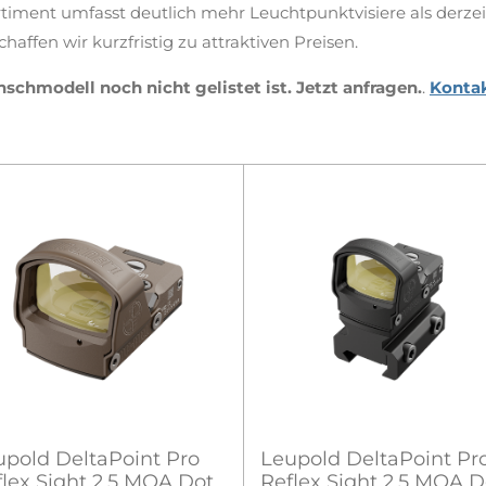
timent umfasst deutlich mehr Leuchtpunktvisiere als derzei
affen wir kurzfristig zu attraktiven Preisen.
chmodell noch nicht gelistet ist. Jetzt anfragen.
.
Kontak
upold DeltaPoint Pro
Leupold DeltaPoint Pr
flex Sight 2,5 MOA Dot
Reflex Sight 2,5 MOA D