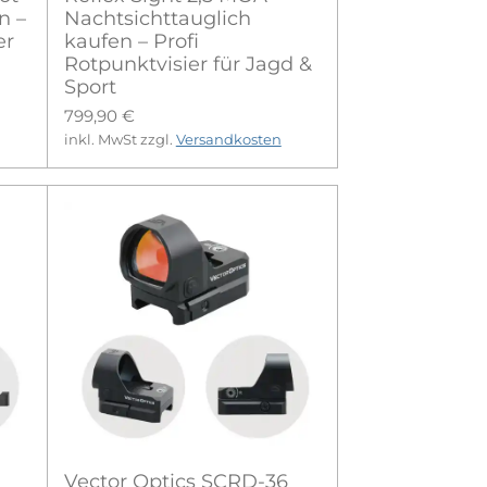
n –
Nachtsichttauglich
er
kaufen – Profi
Rotpunktvisier für Jagd &
Sport
799,90 €
inkl. MwSt zzgl.
Versandkosten
Vector Optics SCRD-36