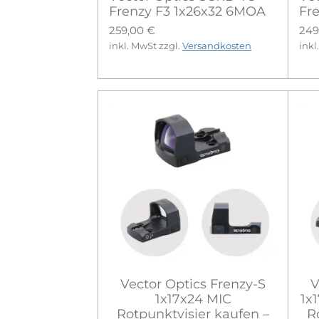
Frenzy F3 1x26x32 6MOA
Fr
259,00 €
249
inkl. MwSt zzgl.
Versandkosten
inkl
Vector Optics Frenzy-S
V
1x17x24 MIC
1x
Rotpunktvisier kaufen –
R