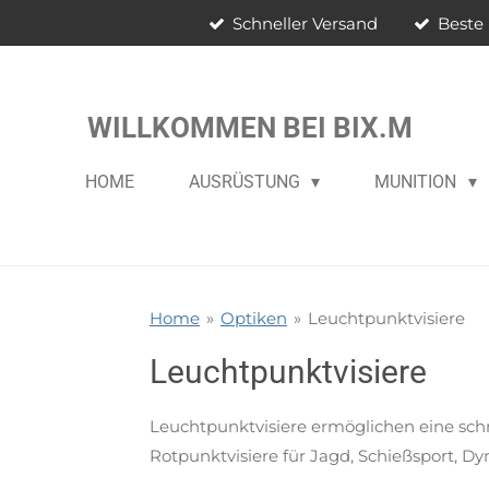
Schneller Versand
Beste 
Zum
Hauptinhalt
springen
WILLKOMMEN BEI BIX.M
HOME
AUSRÜSTUNG
MUNITION
Home
»
Optiken
»
Leuchtpunktvisiere
Leuchtpunktvisiere
Leuchtpunktvisiere ermöglichen eine schne
Rotpunktvisiere für Jagd, Schießsport, Dy