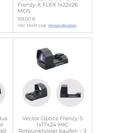
Frenzy-X FLEX 1x22x26
MOS
159,00 €
inkl. MwSt zzgl.
Versandkosten
lus
Vector Optics Frenzy-S
er
1x17x24 MIC
agd
Rotpunktvisier kaufen – 3