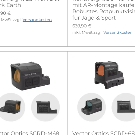
rk Earth
mit AR-Montage kaufe
Robustes Rotpunktvisi
,90 €
für Jagd & Sport
. MwSt zzgl.
Versandkosten
639,90 €
inkl. MwSt zzgl.
Versandkosten
ctor Optics SCRD-M68
Vector Optics SCRD-68