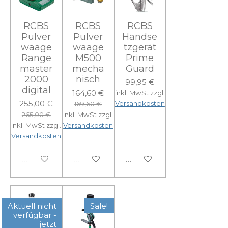
RCBS
RCBS
RCBS
Pulver
Pulver
Handse
waage
waage
tzgerät
Range
M500
Prime
master
mecha
Guard
2000
nisch
99,95 €
digital
164,60 €
inkl. MwSt zzgl.
255,00 €
Versandkosten
169,60 €
265,00 €
inkl. MwSt zzgl.
inkl. MwSt zzgl.
Versandkosten
Versandkosten
In den Warenkorb
In den Warenkorb
In den Warenkorb
Aktuell nicht
Sale!
verfügbar -
jetzt