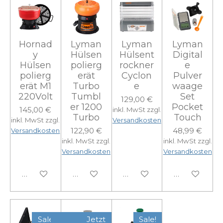
Hornad
Lyman
Lyman
Lyman
y
Hülsen
Hülsent
Digital
Hülsen
polierg
rockner
e
polierg
erät
Cyclon
Pulver
erät M1
Turbo
e
waage
220Volt
Tumbl
Set
129,00 €
er 1200
Pocket
145,00 €
inkl. MwSt zzgl.
Turbo
Touch
inkl. MwSt zzgl.
Versandkosten
122,90 €
48,99 €
Versandkosten
inkl. MwSt zzgl.
inkl. MwSt zzgl.
Versandkosten
Versandkosten
In den Warenkorb
In den Warenkorb
In den Warenkorb
In den Ware
Sale!
Jetzt
Sale!