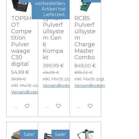
vorbestellen.
Artikel hat
Lieferzeit.
TOPSH
Lyman
RCBS
OT
Pulverf
Pulverf
Compe
üllsyste
üllsyste
tition
m Gen
m
Pulver
6
Charge
waage
Kompa
Master
C30
kt
Combo
digital
399,99 €
849,00 €
54,99 €
414,99 €
859,00 €
59,99 €
inkl. MwSt zzgl.
inkl. MwSt zzgl.
inkl. MwSt zzgl.
Versandkosten
Versandkosten
Versandkosten
In den Warenkorb
In den Warenkorb
In den Warenkorb
Sale!
Sale!