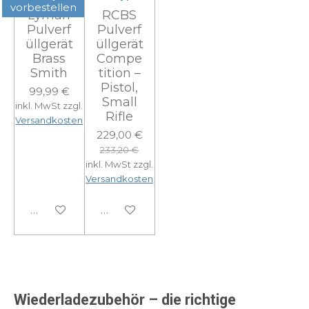
vorbestellen
Lyman
RCBS
Pulverf
Pulverf
üllgerät
üllgerät
Brass
Compe
Smith
tition –
Pistol,
99,99 €
Small
inkl. MwSt zzgl.
Rifle
Versandkosten
229,00 €
233,20 €
inkl. MwSt zzgl.
Versandkosten
In den Warenkorb
In den Warenkorb
Wiederladezubehör – die richtige