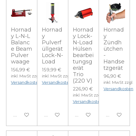
Hornad
Hornad
Hornad
Hornad
y L-N-L
y
y Lock-
y
Balanc
Pulverf
N-Load
Zündh
e Beam
üllgerät
Hülsen
ütchen
Pulver
Lock-N-
bearbei
-
waage
Load
tungsg
Handse
erät
tzgerät
156,99 €
159,99 €
Trio
96,90 €
inkl. MwSt zzgl.
inkl. MwSt zzgl.
(220 V)
Versandkosten
Versandkosten
inkl. MwSt zzgl.
226,90 €
Versandkosten
inkl. MwSt zzgl.
Versandkosten
In den Warenkorb
In den Warenkorb
In den Warenkorb
In den Ware