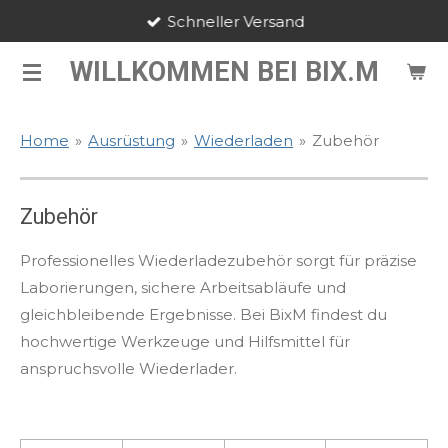
Schneller Versand
Zum
Hauptinhalt
WILLKOMMEN BEI BIX.M
springen
Home
»
Ausrüstung
»
Wiederladen
»
Zubehör
Zubehör
Professionelles Wiederladezubehör sorgt für präzise
Laborierungen, sichere Arbeitsabläufe und
gleichbleibende Ergebnisse. Bei BixM findest du
hochwertige Werkzeuge und Hilfsmittel für
anspruchsvolle Wiederlader.