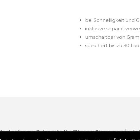
bei Schnelligkeit und 
inklusive separat verw
umschaltbar von Gramm
speichert bis zu 30 La
 Kauf anfragen.
Delivery to the EU zone: Please enquire be
erbessern und maßgeschneiderte Werbung anzuzeigen. Ind