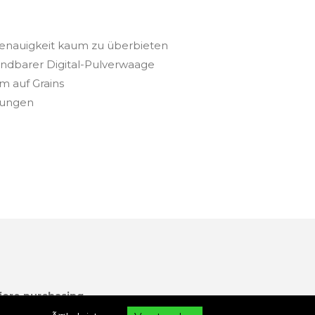
Genauigkeit kaum zu überbieten
endbarer Digital-Pulverwaage
 auf Grains
dungen
fore purchasing.
em Sie auf