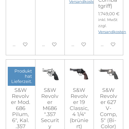
Versandkosten
tgriff)
1.749,00 €
inkl. MwSt
zzgl.
Versandkosten
In den Warenkorb
In den Warenkorb
In den Warenkorb
In den Ware
Produkt
hat
Lieferzeit.
S&W
S&W
S&W
S&W
Revolv
Revolv
Revolv
Revolv
er Mod.
er
er 19
er 627
686
M686
Classic,
V-
Pilum,
".357
4 1/4"
Comp,
6", Kal.
Securit
(brünie
5" (Bi-
.357
y
rt)
Color)