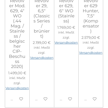
Revolv
Revolv
Revolv
Revolv
er Mod.
er 29,
er 629,
er 629
629, 4"
6,5"
6" WO
Hunter,
WO
(Classic
(Stainle
7,5"
(.44
s Series
ss)
(Komp
Mag. /
/
ensator
1.769,00 €
Stainle
brünier
)
inkl. MwSt
ss /
t)
2.579,00 €
zzgl.
belgisc
2.199,00 €
Versandkosten
inkl. MwSt
her
inkl. MwSt
zzgl.
CIP-
zzgl.
Versandkosten
Beschu
Versandkosten
ss
2020)
1.499,00 €
inkl. MwSt
zzgl.
Versandkosten
In den Warenkorb
In den Warenkorb
In den Warenkorb
In den Ware