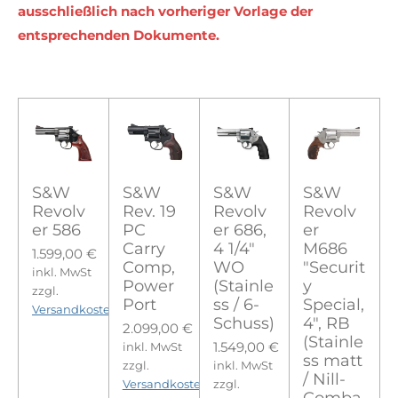
ausschließlich nach vorheriger Vorlage der
entsprechenden Dokumente.
S&W
S&W
S&W
S&W
Revolv
Rev. 19
Revolv
Revolv
er 586
PC
er 686,
er
Carry
4 1/4"
M686
1.599,00 €
Comp,
WO
"Securit
inkl. MwSt
Power
(Stainle
y
zzgl.
Port
ss / 6-
Special,
Versandkosten
Schuss)
4", RB
2.099,00 €
(Stainle
1.549,00 €
inkl. MwSt
ss matt
zzgl.
inkl. MwSt
/ Nill-
Versandkosten
zzgl.
Comba