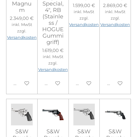
Magnu
Special,
1.599,00 €
2.869,00 €
m
4", RB
inkl. MwSt
inkl. MwSt
(Stainle
2.349,00 €
zzgl.
zzgl.
ss /
inkl. MwSt
Versandkosten
Versandkosten
HOGUE
zzgl.
Gummi
Versandkosten
griff)
1.619,00 €
inkl. MwSt
zzgl.
Versandkosten
In den Warenkorb
In den Warenkorb
In den Warenkorb
In den Ware
S&W
S&W
S&W
S&W