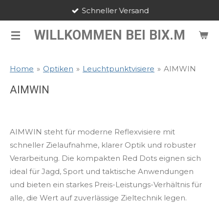
Schneller Versand
Zum
Hauptinhalt
WILLKOMMEN BEI BIX.M
springen
Home
»
Optiken
»
Leuchtpunktvisiere
»
AIMWIN
AIMWIN
AIMWIN steht für moderne Reflexvisiere mit
schneller Zielaufnahme, klarer Optik und robuster
Verarbeitung. Die kompakten Red Dots eignen sich
ideal für Jagd, Sport und taktische Anwendungen
und bieten ein starkes Preis-Leistungs-Verhältnis für
alle, die Wert auf zuverlässige Zieltechnik legen.