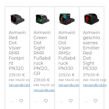
Aimwin
Aimwin
Aimwin
Aimwin
Red
Green
Red
geschlo
Dot
Dot
Dot
ssenes
Visier
Sight
Visier
Emitter
RMR
RMR
RMSc
Red
Footpri
Fußabd
Fußabd
Dot
nt
ruck
ruck
Sight
PN320
PN120_
PN330
PE330
GR
239,00 €
229,00 €
379,00 €
239,00 €
inkl. MwSt zzgl.
inkl. MwSt zzgl.
inkl. MwSt zzgl.
Versandkosten
inkl. MwSt zzgl.
Versandkosten
Versandkosten
Versandkosten
In den Warenkorb
In den Warenkorb
In den Warenkorb
In den Ware