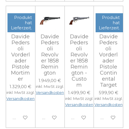
Produkt
Produkt
hat
hat
Lieferzeit.
Lieferzeit.
Davide
Davide
Davide
Davide
Peders
Peders
Peders
Peders
oli
oli
oli
oli
Vorderl
Revolv
Revolv
Vorderl
ader
er 1858
er 1858
ader
Pistole
Remin
Remin
Pistole
Mortim
gton
gton -
Contin
er
Custo
ental
1.949,00 €
m
Target
1.329,00 €
inkl. MwSt zzgl.
1.499,90 €
599,90 €
inkl. MwSt zzgl.
Versandkosten
Versandkosten
inkl. MwSt zzgl.
inkl. MwSt zzgl.
Versandkosten
Versandkosten
In den Warenkorb
In den Warenkorb
In den Warenkorb
In den Ware