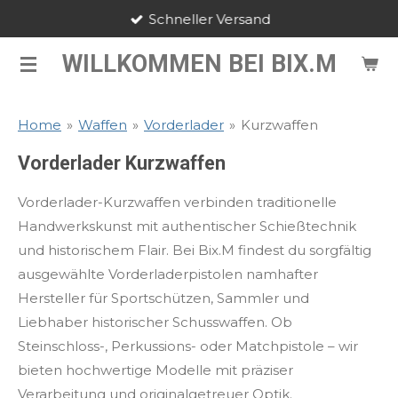
Schneller Versand
Zum
Hauptinhalt
WILLKOMMEN BEI BIX.M
springen
Home
»
Waffen
»
Vorderlader
»
Kurzwaffen
Vorderlader Kurzwaffen
Vorderlader-Kurzwaffen verbinden traditionelle
Handwerkskunst mit authentischer Schießtechnik
und historischem Flair. Bei Bix.M findest du sorgfältig
ausgewählte Vorderladerpistolen namhafter
Hersteller für Sportschützen, Sammler und
Liebhaber historischer Schusswaffen. Ob
Steinschloss-, Perkussions- oder Matchpistole – wir
bieten hochwertige Modelle mit präziser
Verarbeitung und originalgetreuer Optik.