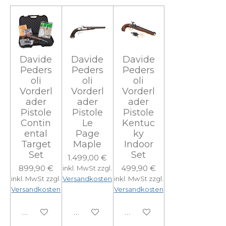
Davide
Davide
Davide
Peders
Peders
Peders
oli
oli
oli
Vorderl
Vorderl
Vorderl
ader
ader
ader
Pistole
Pistole
Pistole
Contin
Le
Kentuc
ental
Page
ky
Target
Maple
Indoor
Set
Set
1.499,00 €
899,90 €
499,90 €
inkl. MwSt zzgl.
inkl. MwSt zzgl.
Versandkosten
inkl. MwSt zzgl.
Versandkosten
Versandkosten
In den Warenkorb
In den Warenkorb
In den Warenkorb