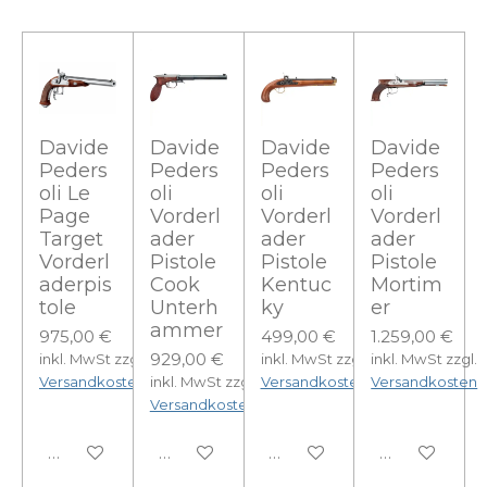
Davide
Davide
Davide
Davide
Peders
Peders
Peders
Peders
oli Le
oli
oli
oli
Page
Vorderl
Vorderl
Vorderl
Target
ader
ader
ader
Vorderl
Pistole
Pistole
Pistole
aderpis
Cook
Kentuc
Mortim
tole
Unterh
ky
er
ammer
975,00 €
499,00 €
1.259,00 €
929,00 €
inkl. MwSt zzgl.
inkl. MwSt zzgl.
inkl. MwSt zzgl.
Versandkosten
inkl. MwSt zzgl.
Versandkosten
Versandkosten
Versandkosten
In den Warenkorb
In den Warenkorb
In den Warenkorb
In den Ware