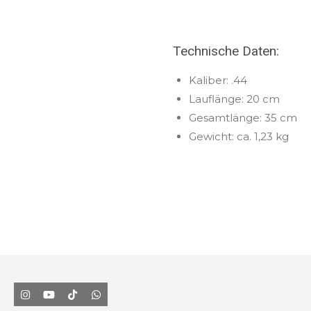
Technische Daten:
Kaliber: .44
Lauflänge: 20 cm
Gesamtlänge: 35 cm
Gewicht: ca. 1,23 kg
I
Y
T
W
n
o
i
h