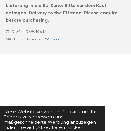
s
u
k
a
Lieferung in die EU-Zone:
Bitte vor dem Kauf
t
T
T
t
a
u
o
s
anfragen.
Delivery to the EU zone: Please enquire
g
b
k
A
before purchasing.
r
e
p
a
p
m
© 2024 - 2026 Bix.M
Mit Unterstützung von
Webador
Diese Website verwendet Cookies, um Ihr
Erlebnis zu verbessern und
maßgeschneiderte Werbung anzuzeigen.
Indem Sie auf „Akzeptieren“ klicken,