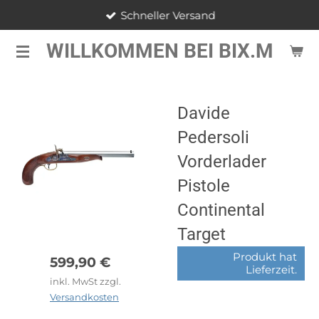
Schneller Versand
Zum
Hauptinhalt
WILLKOMMEN BEI BIX.M
springen
Davide
Pedersoli
Vorderlader
Pistole
Continental
Target
Produkt hat
599,90 €
Lieferzeit.
inkl. MwSt zzgl.
Versandkosten