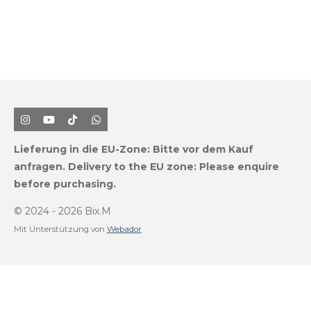
I
Y
T
W
n
o
i
h
s
u
k
a
Lieferung in die EU-Zone:
Bitte vor dem Kauf
t
T
T
t
a
u
o
s
anfragen.
Delivery to the EU zone: Please enquire
g
b
k
A
before purchasing.
r
e
p
a
p
m
© 2024 - 2026 Bix.M
Mit Unterstützung von
Webador