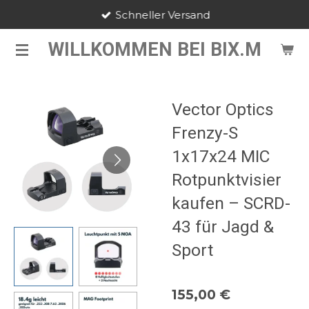
Schneller Versand
Zum
Hauptinhalt
WILLKOMMEN BEI BIX.M
springen
Vector Optics
Frenzy-S
1x17x24 MIC
Rotpunktvisier
kaufen – SCRD-
43 für Jagd &
Sport
155,00 €