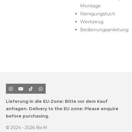
Montage
Reinigungstuch
Werkzeug
Bedienungsanleitung
I
Y
T
W
n
o
i
h
s
u
k
a
Lieferung in die EU-Zone:
Bitte vor dem Kauf
t
T
T
t
a
u
o
s
anfragen.
Delivery to the EU zone: Please enquire
g
b
k
A
before purchasing.
r
e
p
a
p
m
© 2024 - 2026 Bix.M