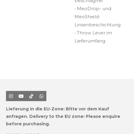
beschlagfrei
• MeoDrop- und
MeoShield-
Linsenbeschichtung
• Throw Lever im
Lieferumfang
I
Y
T
W
n
o
i
h
s
u
k
a
Lieferung in die EU-Zone:
Bitte vor dem Kauf
t
T
T
t
a
u
o
s
anfragen.
Delivery to the EU zone: Please enquire
g
b
k
A
before purchasing.
r
e
p
a
p
m