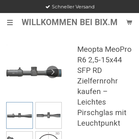
Schneller Versand
Zum
Hauptinhalt
WILLKOMMEN BEI BIX.M
springen
Meopta MeoPro
R6 2,5-15x44
SFP RD
Zielfernrohr
kaufen –
Leichtes
Pirschglas mit
Leuchtpunkt