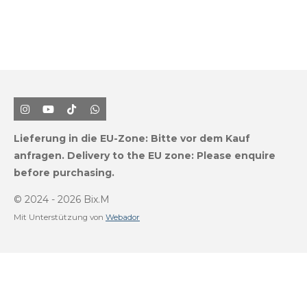
I
Y
T
W
n
o
i
h
s
u
k
a
Lieferung in die EU-Zone:
Bitte vor dem Kauf
t
T
T
t
a
u
o
s
anfragen.
Delivery to the EU zone: Please enquire
g
b
k
A
before purchasing.
r
e
p
a
p
m
© 2024 - 2026 Bix.M
Mit Unterstützung von
Webador