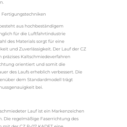
n.
d Fertigungstechniken
e besteht aus hochbeständigem
lich für die Luftfahrtindustrie
hl des Materials sorgt für eine
eit und Zuverlässigkeit. Der Lauf der CZ
n präzises Kaltschmiedeverfahren
ichtung orientiert und somit die
er des Laufs erheblich verbessert. Die
genüber dem Standardmodell trägt
hussgenauigkeit bei.
eschmiedeter Lauf ist ein Markenzeichen
on. Die regelmäßige Faserrichtung des
an mit der CZ P-07 KADET eine