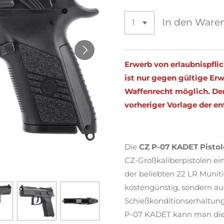
In den Ware
Erwerb von erlaubnispfli
ist nur gegen gültige E
Waffenrecht möglich. Der
vorheriger Vorlage der 
Die
CZ P-07 KADET Pistol
CZ-Großkaliberpistolen ein
der beliebten 22 LR Muniti
kostengünstig, sondern auc
Schießkonditionserhaltun
P-07 KADET kann man die 