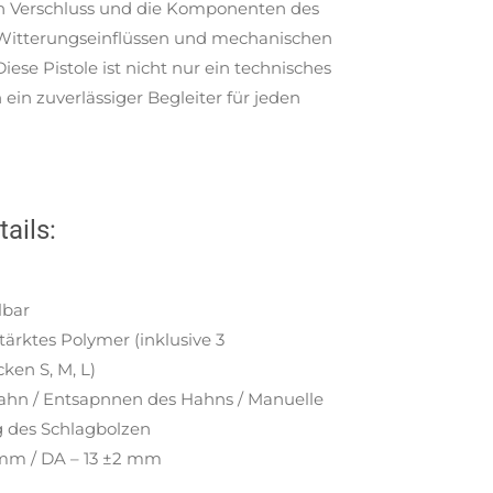
en Verschluss und die Komponenten des
itterungseinflüssen und mechanischen
ese Pistole ist nicht nur ein technisches
ein zuverlässiger Begleiter für jeden
ails:
lbar
stärktes Polymer (inklusive 3
ken S, M, L)
zahn / Entsapnnen des Hahns / Manuelle
g des Schlagbolzen
 mm / DA – 13 ±2 mm