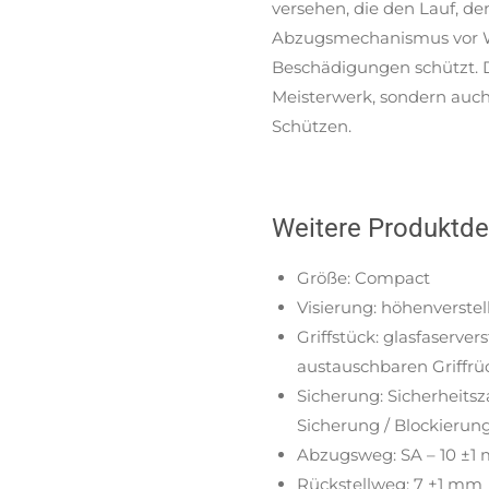
versehen, die den Lauf, d
Abzugsmechanismus vor W
Beschädigungen schützt. Di
Meisterwerk, sondern auch 
Schützen.
Weitere Produktdet
Größe: Compact
Visierung: höhenverstel
Griffstück: glasfaserver
austauschbaren Griffrüc
Sicherung: Sicherheits
Sicherung / Blockierun
Abzugsweg: SA – 10 ±1
Rückstellweg: 7 ±1 mm