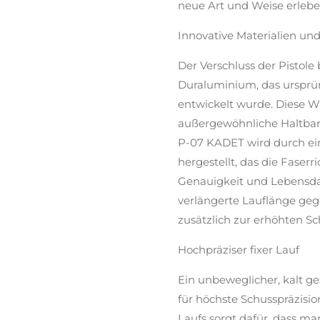
neue Art und Weise erlebe
Innovative Materialien un
Der Verschluss der Pistol
Duraluminium, das ursprüng
entwickelt wurde. Diese Wa
außergewöhnliche Haltbark
P-07 KADET wird durch ei
hergestellt, das die Faserr
Genauigkeit und Lebensdau
verlängerte Lauflänge ge
zusätzlich zur erhöhten Sc
Hochpräziser fixer Lauf
Ein unbeweglicher, kalt g
für höchste Schusspräzisi
Laufs sorgt dafür, dass m