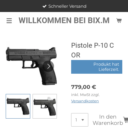
Schneller Versand
Zum
Hauptinhalt
WILLKOMMEN BEI BIX.M
springen
Pistole P-10 C
OR
Produkt hat
Lieferzeit.
779,00 €
inkl. MwSt zzgl.
Versandkosten
In den
Warenkorb