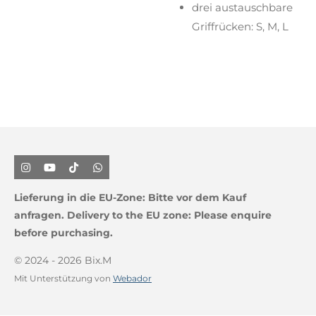
drei austauschbare
Griffrücken: S, M, L
I
Y
T
W
n
o
i
h
s
u
k
a
Lieferung in die EU-Zone:
Bitte vor dem Kauf
t
T
T
t
a
u
o
s
anfragen.
Delivery to the EU zone: Please enquire
g
b
k
A
before purchasing.
r
e
p
a
p
m
© 2024 - 2026 Bix.M
Mit Unterstützung von
Webador