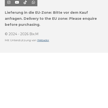
I
Y
T
W
n
o
i
h
s
u
k
a
Lieferung in die EU-Zone:
Bitte vor dem Kauf
t
T
T
t
a
u
o
s
anfragen.
Delivery to the EU zone: Please enquire
g
b
k
A
before purchasing.
r
e
p
a
p
m
© 2024 - 2026 Bix.M
Mit Unterstützung von
Webador