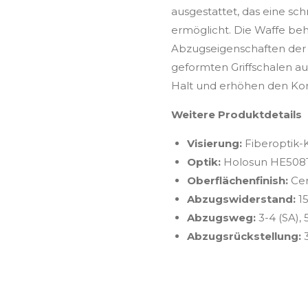
ausgestattet, das eine sch
ermöglicht. Die Waffe be
Abzugseigenschaften der 
geformten Griffschalen au
Halt und erhöhen den Ko
Weitere Produktdetails
Visierung:
Fiberoptik-
Optik:
Holosun HE508T
Oberflächenfinish:
Cer
Abzugswiderstand:
1
Abzugsweg:
3-4 (SA),
Abzugsrückstellung: