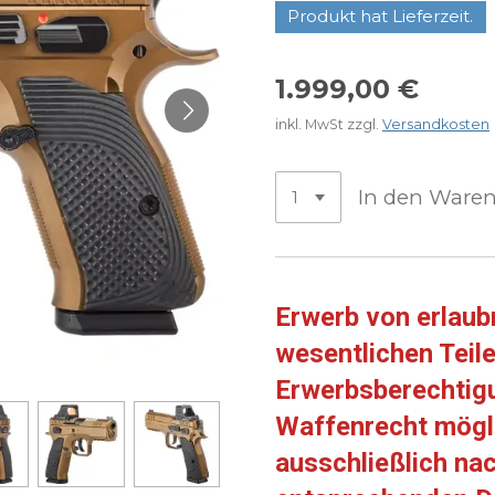
Produkt hat Lieferzeit.
1.999,00 €
inkl. MwSt zzgl.
Versandkosten
In den Ware
Erwerb von erlaub
wesentlichen Teile
Erwerbsberechti
Waffenrecht mögli
ausschließlich na