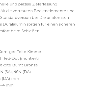
nelle und präzise Zielerfassung
hält die vertrauten Bedienelemente und
Standardversion bei. Die anatomisch
s Duralalumin sorgen für einen sicheren
mfort beim Schießen.
Korn, geriffelte Kimme
 Red-Dot (montiert)
akote Burnt Bronze
5N (SA), 46N (DA)
 5 (DA) mm
3-4 mm