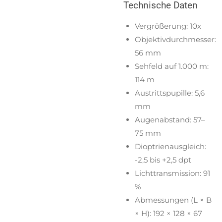
Technische Daten
Vergrößerung: 10x
Objektivdurchmesser:
56 mm
Sehfeld auf 1.000 m:
114 m
Austrittspupille: 5,6
mm
Augenabstand: 57–
75 mm
Dioptrienausgleich:
-2,5 bis +2,5 dpt
Lichttransmission: 91
%
Abmessungen (L × B
× H): 192 × 128 × 67