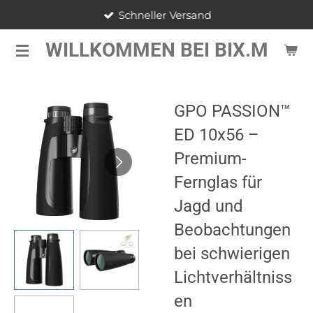
Schneller Versand
Zum
Hauptinhalt
WILLKOMMEN BEI BIX.M
springen
GPO PASSION™
ED 10x56 –
Premium-
Fernglas für
Jagd und
Beobachtungen
bei schwierigen
Lichtverhältniss
en