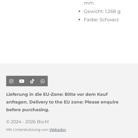
mm
Gewicht: 1.268 g
Farbe: Schwarz
I
Y
T
W
n
o
i
h
s
u
k
a
Lieferung in die EU-Zone:
Bitte vor dem Kauf
t
T
T
t
a
u
o
s
anfragen.
Delivery to the EU zone: Please enquire
g
b
k
A
before purchasing.
r
e
p
a
p
m
© 2024 - 2026 Bix.M
Mit Unterstützung von
Webador