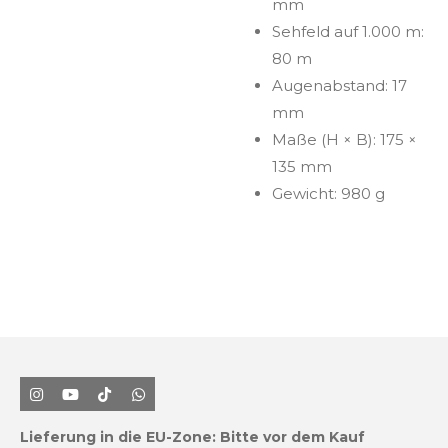
mm
Sehfeld auf 1.000 m:
80 m
Augenabstand: 17
mm
Maße (H × B): 175 ×
135 mm
Gewicht: 980 g
I
Y
T
W
n
o
i
h
s
u
k
a
Lieferung in die EU-Zone:
Bitte vor dem Kauf
t
T
T
t