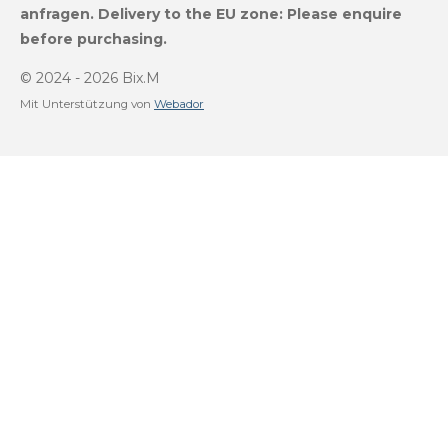
a
u
o
s
anfragen.
Delivery to the EU zone: Please enquire
g
b
k
A
before purchasing.
r
e
p
a
p
m
© 2024 - 2026 Bix.M
Mit Unterstützung von
Webador