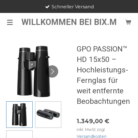
Schneller Versand
Zum
Hauptinhalt
WILLKOMMEN BEI BIX.M
springen
GPO PASSION™
HD 15x50 –
Hochleistungs-
Fernglas für
weit entfernte
Beobachtungen
1.349,00 €
inkl. MwSt zzgl.
Versandkosten