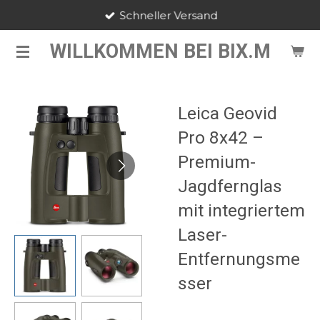
Schneller Versand
Zum
Hauptinhalt
WILLKOMMEN BEI BIX.M
springen
Leica Geovid
Pro 8x42 –
Premium-
Jagdfernglas
mit integriertem
Laser-
Entfernungsme
sser