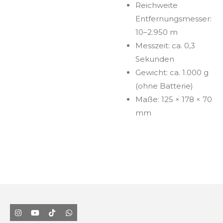
Reichweite
Entfernungsmesser:
10–2.950 m
Messzeit: ca. 0,3
Sekunden
Gewicht: ca. 1.000 g
(ohne Batterie)
Maße: 125 × 178 × 70
mm
I
Y
T
W
n
o
i
h