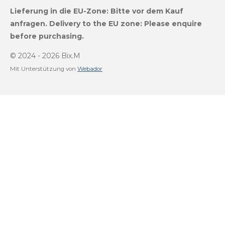
s
u
k
a
Lieferung in die EU-Zone:
Bitte vor dem Kauf
t
T
T
t
a
u
o
s
anfragen.
Delivery to the EU zone: Please enquire
g
b
k
A
before purchasing.
r
e
p
a
p
m
© 2024 - 2026 Bix.M
Mit Unterstützung von
Webador