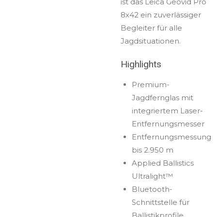
ist das Leica Geovid Pro
8x42 ein zuverlässiger
Begleiter für alle
Jagdsituationen.
Highlights
Premium-
Jagdfernglas mit
integriertem Laser-
Entfernungsmesser
Entfernungsmessung
bis 2.950 m
Applied Ballistics
Ultralight™
Bluetooth-
Schnittstelle für
Ballistikprofile