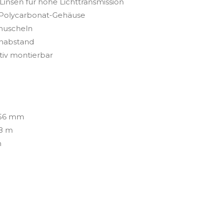
insen für hohe Lichttransmission
 Polycarbonat-Gehäuse
muscheln
enabstand
tiv montierbar
 56 mm
08 m
m