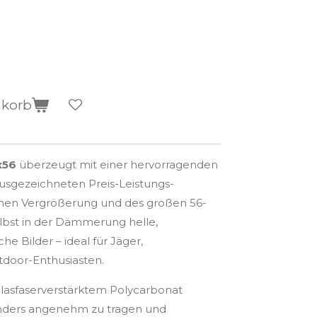
nkorb
x56
überzeugt mit einer hervorragenden
usgezeichneten Preis-Leistungs-
achen Vergrößerung und des großen 56-
elbst in der Dämmerung helle,
he Bilder – ideal für Jäger,
door-Enthusiasten.
glasfaserverstärktem Polycarbonat
nders angenehm zu tragen und