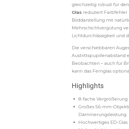
gleichzeitig robust für de
Glas
reduziert Farbfehler 
Bilddarstellung mit natür
Mehrschichtvergütung verb
Lichtdurchlässigkeit und d
Die verschiebbaren Auge
Austrittspupillenabstand
Beobachten – auch für Br
kann das Fernglas optiona
Highlights
8-fache Vergrößerung
Großes 56-mm-Objektiv
Dämmerungsleistung
Hochwertiges ED-Glas f