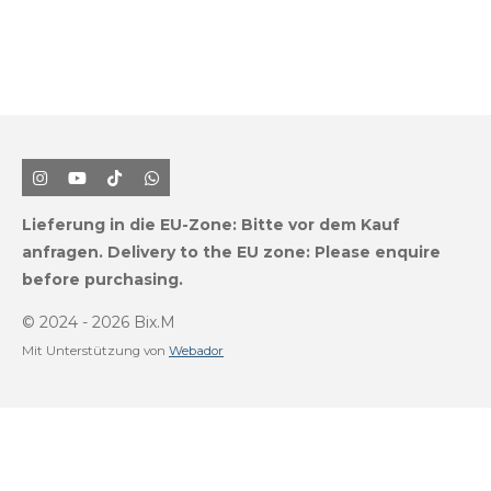
I
Y
T
W
n
o
i
h
s
u
k
a
Lieferung in die EU-Zone:
Bitte vor dem Kauf
t
T
T
t
a
u
o
s
anfragen.
Delivery to the EU zone: Please enquire
g
b
k
A
before purchasing.
r
e
p
a
p
m
© 2024 - 2026 Bix.M
Mit Unterstützung von
Webador