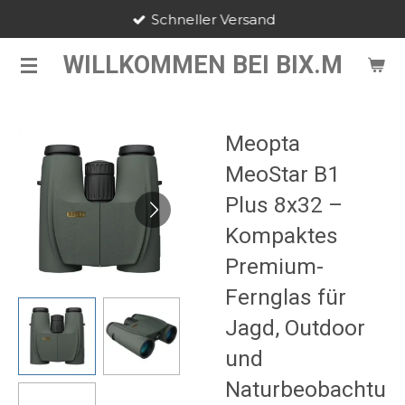
Schneller Versand
Zum
Hauptinhalt
WILLKOMMEN BEI BIX.M
springen
Meopta
MeoStar B1
Plus 8x32 –
Kompaktes
Premium-
Fernglas für
Jagd, Outdoor
und
Naturbeobachtu