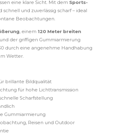
ssen eine klare Sicht. Mit dem
Sports-
d schnell und zuverlässig scharf – ideal
pontane Beobachtungen.
ößerung
, einem
120 Meter breiten
und der griffigen Gummiarmierung
x30 durch eine angenehme Handhabung
em Wetter.
r brillante Bildqualität
htung für hohe Lichttransmission
schnelle Scharfstellung
ndlich
nde Gummiarmierung
beobachtung, Reisen und Outdoor
ntie