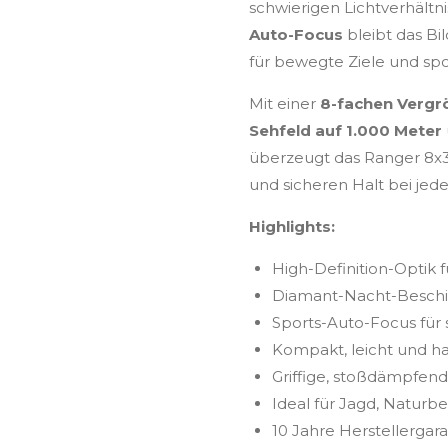
schwierigen Lichtverhältni
Auto-Focus
bleibt das Bil
für bewegte Ziele und s
Mit einer
8-fachen Vergr
Sehfeld auf 1.000 Meter
überzeugt das Ranger 8
und sicheren Halt bei jed
Highlights:
High-Definition-Optik fü
Diamant-Nacht-Beschic
Sports-Auto-Focus für 
Kompakt, leicht und ha
Griffige, stoßdämpfe
Ideal für Jagd, Natur
10 Jahre Herstellergara