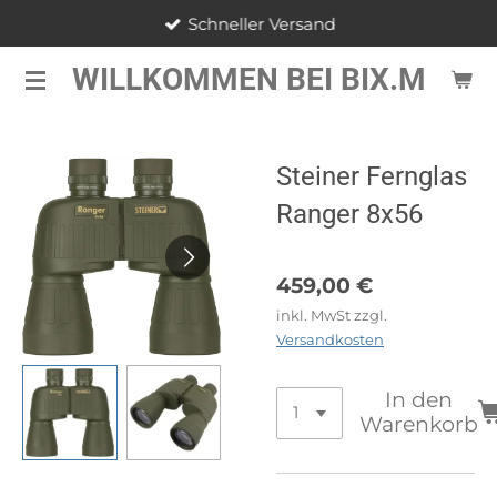
Schneller Versand
Zum
Hauptinhalt
WILLKOMMEN BEI BIX.M
springen
Steiner Fernglas
Ranger 8x56
459,00 €
inkl. MwSt zzgl.
Versandkosten
In den
Warenkorb