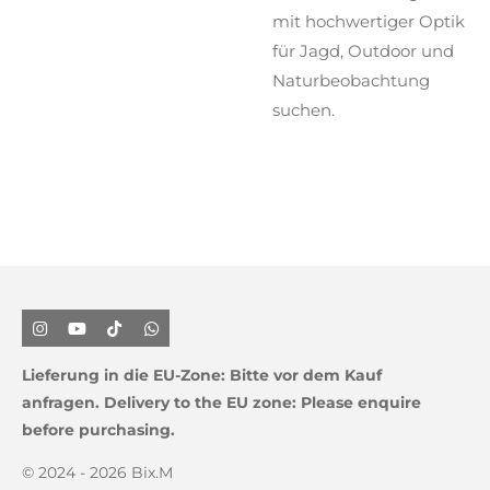
mit hochwertiger Optik
für Jagd, Outdoor und
Naturbeobachtung
suchen.
I
Y
T
W
n
o
i
h
s
u
k
a
Lieferung in die EU-Zone:
Bitte vor dem Kauf
t
T
T
t
a
u
o
s
anfragen.
Delivery to the EU zone: Please enquire
g
b
k
A
before purchasing.
r
e
p
a
p
m
© 2024 - 2026 Bix.M