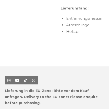
Lieferumfang:
Entfernungsmesser
Armschlinge
Holster
I
Y
T
W
n
o
i
h
s
u
k
a
Lieferung in die EU-Zone:
Bitte vor dem Kauf
t
T
T
t
a
u
o
s
anfragen.
Delivery to the EU zone: Please enquire
g
b
k
A
before purchasing.
r
e
p
a
p