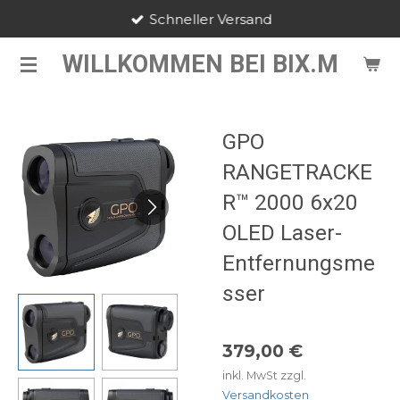
Schneller Versand
Zum
Hauptinhalt
WILLKOMMEN BEI BIX.M
springen
GPO
RANGETRACKE
R™ 2000 6x20
OLED Laser-
Entfernungsme
sser
379,00 €
inkl. MwSt zzgl.
Versandkosten