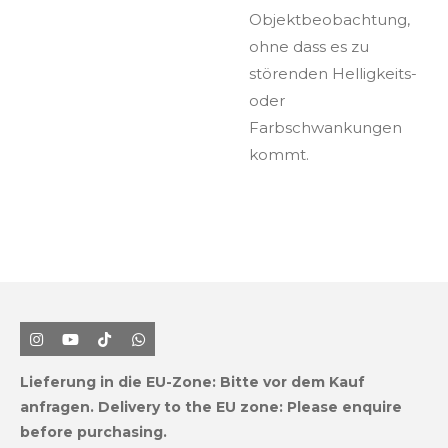
Objektbeobachtung,
ohne dass es zu
störenden Helligkeits-
oder
Farbschwankungen
kommt.
I
Y
T
W
n
o
i
h
s
u
k
a
Lieferung in die EU-Zone:
Bitte vor dem Kauf
t
T
T
t
a
u
o
s
anfragen.
Delivery to the EU zone: Please enquire
g
b
k
A
before purchasing.
r
e
p