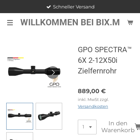
Schneller Versand
Zum
Hauptinhalt
WILLKOMMEN BEI BIX.M
springen
GPO SPECTRA™
6X 2-12X50i
Zielfernrohr
889,00 €
inkl. MwSt zzgl.
Versandkosten
In den
Warenkorb