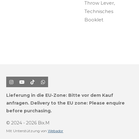
Throw Lever,
Technisches
Booklet
I
Y
T
W
n
o
i
h
s
u
k
a
Lieferung in die EU-Zone:
Bitte vor dem Kauf
t
T
T
t
a
u
o
s
anfragen.
Delivery to the EU zone: Please enquire
g
b
k
A
before purchasing.
r
e
p
a
p
m
© 2024 - 2026 Bix.M
Mit Unterstützung von
Webador