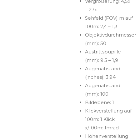
Vergrößerung: 4,5x
– 27x
Sehfeld (FOV) m auf
100m: 7,4 – 1,3
Objektivdurchmesser
(mm): 50
Austrittspupille
(mm): 9,5 – 1,9
Augenabstand
(inches): 3,94
Augenabstand
(mm): 100
Bildebene: 1
Klickverstellung auf
100m: 1 Klick =
x/100m: 1mrad
Höhenverstellung