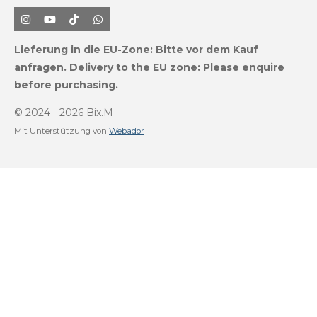
I
Y
T
W
n
o
i
h
s
u
k
a
Lieferung in die EU-Zone:
Bitte vor dem Kauf
t
T
T
t
a
u
o
s
anfragen.
Delivery to the EU zone: Please enquire
g
b
k
A
before purchasing.
r
e
p
a
p
m
© 2024 - 2026 Bix.M
Mit Unterstützung von
Webador