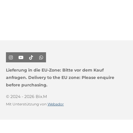
I
Y
T
W
n
o
i
h
s
u
k
a
Lieferung in die EU-Zone:
Bitte vor dem Kauf
t
T
T
t
a
u
o
s
anfragen.
Delivery to the EU zone: Please enquire
g
b
k
A
before purchasing.
r
e
p
a
p
m
© 2024 - 2026 Bix.M
Mit Unterstützung von
Webador