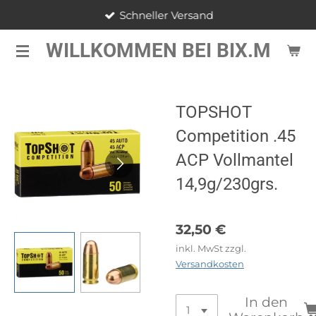
Schneller Versand
Zum
Hauptinhalt
WILLKOMMEN BEI BIX.M
springen
TOPSHOT
Competition .45
ACP Vollmantel
14,9g/230grs.
32,50 €
inkl. MwSt zzgl.
Versandkosten
In den