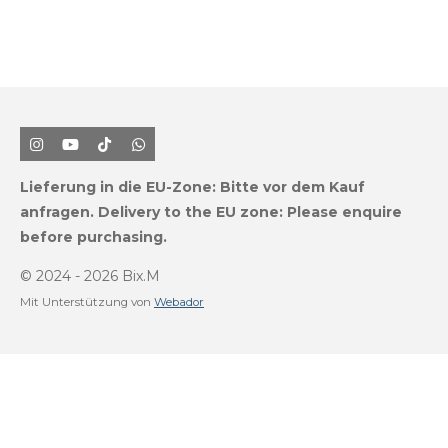
I
Y
T
W
n
o
i
h
s
u
k
a
Lieferung in die EU-Zone:
Bitte vor dem Kauf
t
T
T
t
a
u
o
s
anfragen.
Delivery to the EU zone: Please enquire
g
b
k
A
before purchasing.
r
e
p
a
p
m
© 2024 - 2026 Bix.M
Mit Unterstützung von
Webador