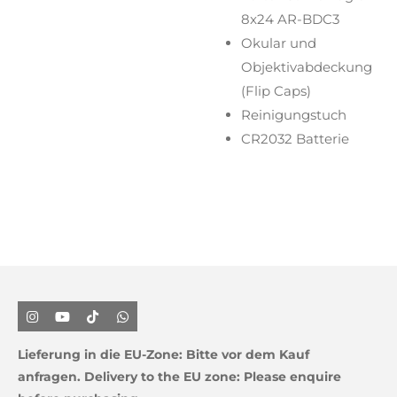
8x24 AR-BDC3
Okular und
Objektivabdeckung
(Flip Caps)
Reinigungstuch
CR2032 Batterie
I
Y
T
W
n
o
i
h
s
u
k
a
Lieferung in die EU-Zone:
Bitte vor dem Kauf
t
T
T
t
a
u
o
s
anfragen.
Delivery to the EU zone: Please enquire
g
b
k
A