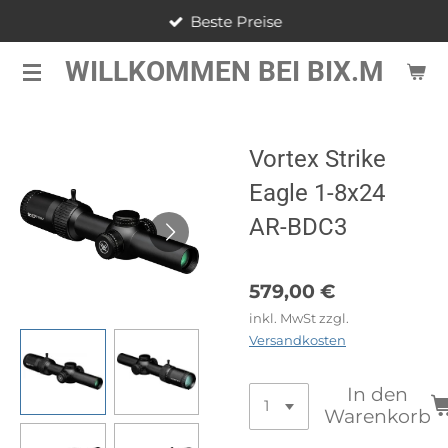
Beste Preise
Zum
Hauptinhalt
WILLKOMMEN BEI BIX.M
springen
Vortex Strike
Eagle 1-8x24
AR-BDC3
579,00 €
inkl. MwSt zzgl.
Versandkosten
In den
Warenkorb