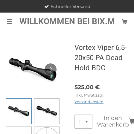
Schneller Versand
Zum
Hauptinhalt
WILLKOMMEN BEI BIX.M
springen
Vortex Viper 6,5-
20x50 PA Dead-
Hold BDC
525,00 €
inkl. MwSt zzgl.
Versandkosten
In den
Warenkorb