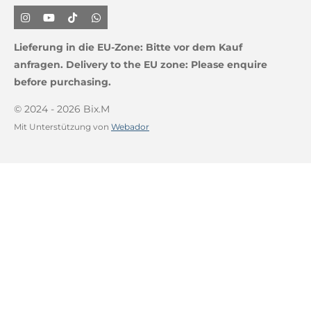
I
Y
T
W
n
o
i
h
s
u
k
a
Lieferung in die EU-Zone:
Bitte vor dem Kauf
t
T
T
t
a
u
o
s
anfragen.
Delivery to the EU zone: Please enquire
g
b
k
A
before purchasing.
r
e
p
a
p
m
© 2024 - 2026 Bix.M
Mit Unterstützung von
Webador