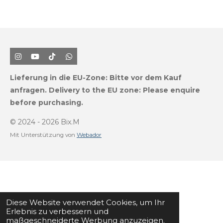
I
Y
T
W
n
o
i
h
s
u
k
a
Lieferung in die EU-Zone:
Bitte vor dem Kauf
t
T
T
t
a
u
o
s
anfragen.
Delivery to the EU zone: Please enquire
g
b
k
A
before purchasing.
r
e
p
a
p
m
© 2024 - 2026 Bix.M
Mit Unterstützung von
Webador
Diese Website verwendet Cookies, um Ihr
Erlebnis zu verbessern und
maßgeschneiderte Werbung anzuzeigen.