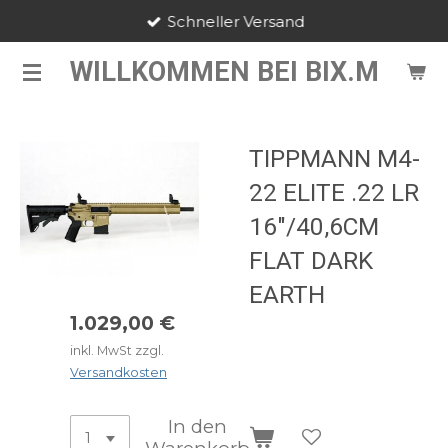
Schneller Versand
Zum
Hauptinhalt
WILLKOMMEN BEI BIX.M
springen
TIPPMANN M4-
22 ELITE .22 LR
16"/40,6CM
FLAT DARK
EARTH
1.029,00 €
inkl. MwSt zzgl.
Versandkosten
In den