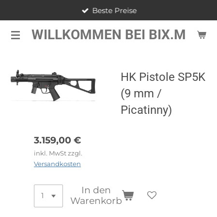
Beste Preise
Zum
Hauptinhalt
WILLKOMMEN BEI BIX.M
springen
HK Pistole SP5K
(9 mm /
Picatinny)
3.159,00 €
inkl. MwSt zzgl.
Versandkosten
In den
Warenkorb