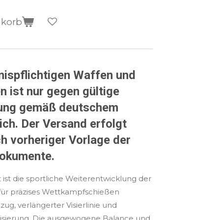
nkorb
nispflichtigen Waffen und
n ist nur gegen gültige
gung gemäß deutschem
ch. Der Versand erfolgt
ch vorheriger Vorlage der
okumente.
st die sportliche Weiterentwicklung der
für präzises Wettkampfschießen
ug, verlängerter Visierlinie und
visierung. Die ausgewogene Balance und