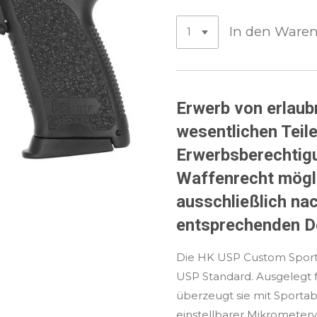
In den Ware
Erwerb von erlaub
wesentlichen Teile
Erwerbsberechti
Waffenrecht mögli
ausschließlich na
entsprechenden D
Die HK USP Custom Sport i
USP Standard. Ausgelegt 
überzeugt sie mit Sportabz
einstellbarer Mikrometer