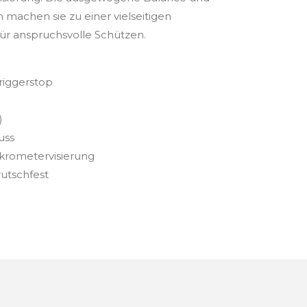
machen sie zu einer vielseitigen
für anspruchsvolle Schützen.
riggerstop
)
uss
Mikrometervisierung
rutschfest