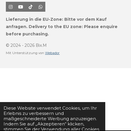
I
Y
T
W
n
o
i
h
s
u
k
a
Lieferung in die EU-Zone:
Bitte vor dem Kauf
t
T
T
t
a
u
o
s
anfragen.
Delivery to the EU zone: Please enquire
g
b
k
A
before purchasing.
r
e
p
a
p
m
© 2024 - 2026 Bix.M
Mit Unterstützung von
Webador
Diese Website verwendet Cookies, um Ihr
Erlebnis zu verbessern und
maßgeschneiderte Werbung anzuzeigen.
Indem Sie auf „Akzeptieren“ klicken,
stimmen Sie der Verwendung aller Cookies