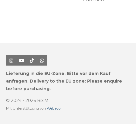
I
Y
T
W
n
o
i
h
s
u
k
a
Lieferung in die EU-Zone:
Bitte vor dem Kauf
t
T
T
t
a
u
o
s
anfragen.
Delivery to the EU zone: Please enquire
g
b
k
A
before purchasing.
r
e
p
a
p
m
© 2024 - 2026 Bix.M
Mit Unterstützung von
Webador