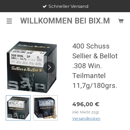
Schneller Versand
Zum
Hauptinhalt
WILLKOMMEN BEI BIX.M
springen
400 Schuss
Sellier & Bellot
.308 Win.
Teilmantel
11,7g/180grs.
496,00 €
inkl. MwSt zzgl.
Versandkosten