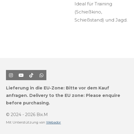
Ideal für Training
(Schießkino,
Schießstand) und Jagd.
I
Y
T
W
n
o
i
h
s
u
k
a
Lieferung in die EU-Zone:
Bitte vor dem Kauf
t
T
T
t
a
u
o
s
anfragen.
Delivery to the EU zone: Please enquire
g
b
k
A
before purchasing.
r
e
p
a
p
m
© 2024 - 2026 Bix.M
Mit Unterstützung von
Webador