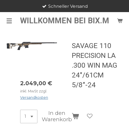
Schneller Versand
Zum
Hauptinhalt
WILLKOMMEN BEI BIX.M
springen
SAVAGE 110
PRECISION LA
.300 WIN MAG
24"/61CM
2.049,00 €
5/8"-24
inkl. MwSt zzgl.
Versandkosten
In den
Warenkorb