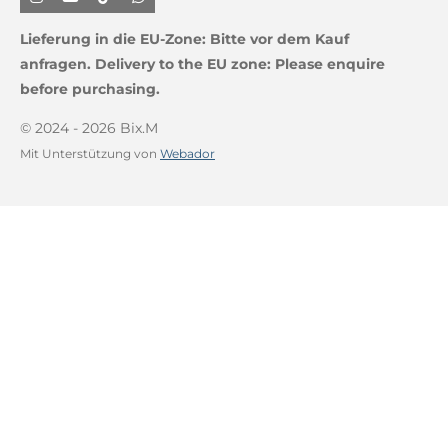
I
Y
T
W
n
o
i
h
s
u
k
a
Lieferung in die EU-Zone:
Bitte vor dem Kauf
t
T
T
t
a
u
o
s
anfragen.
Delivery to the EU zone: Please enquire
g
b
k
A
before purchasing.
r
e
p
a
p
m
© 2024 - 2026 Bix.M
Mit Unterstützung von
Webador