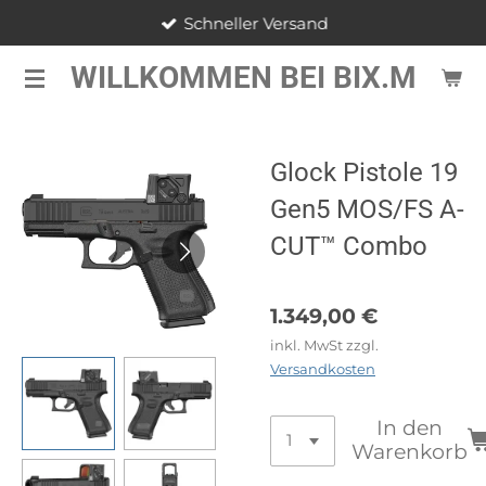
Schneller Versand
Zum
Hauptinhalt
WILLKOMMEN BEI BIX.M
springen
Glock Pistole 19
Gen5 MOS/FS A-
CUT™ Combo
1.349,00 €
inkl. MwSt zzgl.
Versandkosten
In den
Warenkorb