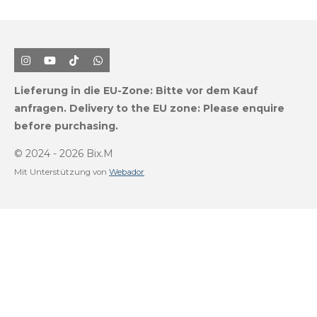
I
Y
T
W
n
o
i
h
s
u
k
a
Lieferung in die EU-Zone:
Bitte vor dem Kauf
t
T
T
t
a
u
o
s
anfragen.
Delivery to the EU zone: Please enquire
g
b
k
A
before purchasing.
r
e
p
a
p
m
© 2024 - 2026 Bix.M
Mit Unterstützung von
Webador