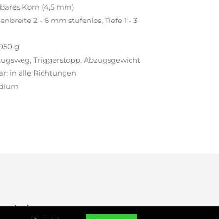
zbares Korn (4,5 mm)
nbreite 2 - 6 mm stufenlos, Tiefe 1 - 3
.050 g
zugsweg, Triggerstopp, Abzugsgewicht
r: in alle Richtungen
edium
 purchasing.
Sie auf