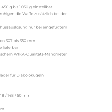
50 g bis 1.050 g einstellbar
uhigen die Waffe zusätzlich bei der
chussauslösung nur bei eingefügtem
 von 307 bis 350 mm
 lieferbar
utschem WIKA-Qualitäts-Manometer
lader für Diabolokugeln
348 / 148 / 50 mm
 mm