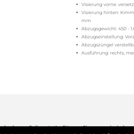
Visierung vorne: verset
Visierung hinten: Kimme
mm
Abzugsgewicht: 450 - 1
Abzugseinstellung: Vor
Abzugszüngel verstellba
Ausführung: rechts, m
auf anfragen.
Delivery to the EU zone: Please enquire before
rbessern und maßgeschneiderte Werbung anzuzeigen. Indem 