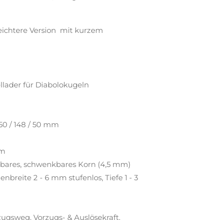
eichtere Version mit kurzem
llader für Diabolokugeln
350 / 148 / 50 mm
mm
tzbares, schwenkbares Korn (4,5 mm)
nbreite 2 - 6 mm stufenlos, Tiefe 1 - 3
ugsweg, Vorzugs- & Auslösekraft,