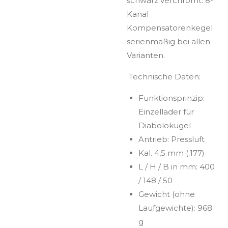
schwarz verchromt. 8-
Kanal
Kompensatorenkegel
serienmäßig bei allen
Varianten.
Technische Daten:
Funktionsprinzip:
Einzellader für
Diabolokugel
Antrieb: Pressluft
Kal. 4,5 mm (.177)
L / H / B in mm: 400
/ 148 / 50
Gewicht (ohne
Laufgewichte): 968
g