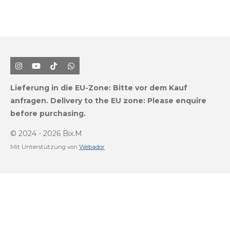
I
Y
T
W
n
o
i
h
s
u
k
a
Lieferung in die EU-Zone:
Bitte vor dem Kauf
t
T
T
t
a
u
o
s
anfragen.
Delivery to the EU zone: Please enquire
g
b
k
A
before purchasing.
r
e
p
a
p
m
© 2024 - 2026 Bix.M
Mit Unterstützung von
Webador