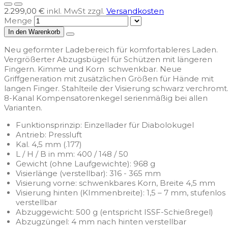
2.299,00 €
inkl. MwSt zzgl.
Versandkosten
Menge
In den Warenkorb
Neu geformter Ladebereich für komfortableres Laden.
Vergrößerter Abzugsbügel für Schützen mit längeren
Fingern. Kimme und Korn schwenkbar. Neue
Griffgeneration mit zusätzlichen Größen für Hände mit
langen Finger. Stahlteile der Visierung schwarz verchromt
8-Kanal Kompensatorenkegel serienmäßig bei allen
Varianten.
Funktionsprinzip: Einzellader für Diabolokugel
Antrieb: Pressluft
Kal. 4,5 mm (.177)
L / H / B in mm: 400 / 148 / 50
Gewicht (ohne Laufgewichte): 968 g
Visierlänge (verstellbar): 316 - 365 mm
Visierung vorne: schwenkbares Korn, Breite 4,5 mm
Visierung hinten (KImmenbreite): 1,5 – 7 mm, stufenlos
verstellbar
Abzuggewicht: 500 g (entspricht ISSF-Schießregel)
Abzugzüngel: 4 mm nach hinten verstellbar