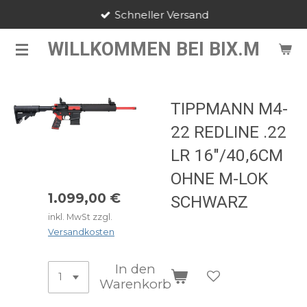
Schneller Versand
Zum
Hauptinhalt
WILLKOMMEN BEI BIX.M
springen
TIPPMANN M4-
22 REDLINE .22
LR 16"/40,6CM
OHNE M-LOK
1.099,00 €
SCHWARZ
inkl. MwSt zzgl.
Versandkosten
In den
Warenkorb