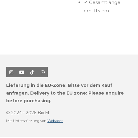
✓
Gesamtlänge
cm:
115 cm
I
Y
T
W
n
o
i
h
s
u
k
a
Lieferung in die EU-Zone:
Bitte vor dem Kauf
t
T
T
t
a
u
o
s
anfragen.
Delivery to the EU zone: Please enquire
g
b
k
A
before purchasing.
r
e
p
a
p
m
© 2024 - 2026 Bix.M
Mit Unterstützung von
Webador